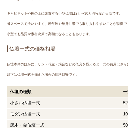
キャビネットや棚の上に設置する小型仏壇は2万〜30万円程度が目安です。
省スペースで扱いやすく、若年層や単身世帯でも取り入れやすいことが特徴で
小型でも品質や素材次第で高額になることもあります。
仏壇一式の価格相場
仏壇本体のほかに、リン・花立・燭台などの仏具を揃えると一式の費用はさら
以下は仏壇一式を揃えた場合の価格目安です。
仏壇の種類
一
小さい仏壇一式
5
モダン仏壇一式
1
唐木・金仏壇一式
5