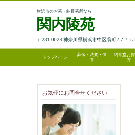
横浜市のお墓・納骨墓所なら
関内陵苑
〒231-0028 神奈川県横浜市中区翁町2-7-
葬儀・法要・供
納骨堂お探
トップページ
養
方
お気軽にお問合せください