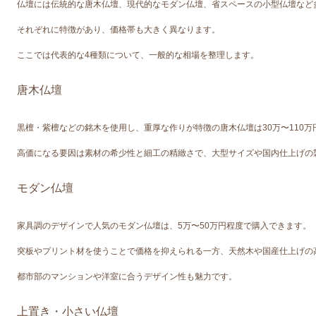
仏壇には伝統的な唐木仏壇、現代的なモダン仏壇、省スペースの小型仏壇など
それぞれに特徴があり、価格帯も大きく異なります。
ここでは代表的な4種類について、一般的な相場を整理します。
唐木仏壇
黒檀・紫檀などの銘木を使用し、重厚な作りが特徴の唐木仏壇は30万〜110万
高価になる要因は素材の希少性と細工の精緻さで、大型サイズや国内仕上げの
モダン仏壇
家具調のデザインで人気のモダン仏壇は、5万〜50万円程度で購入できます。
突板やプリント材を使うことで価格を抑えられる一方、天然木や国産仕上げの
都市部のマンションや洋室に合うデザイン性も魅力です。
上置き・小さい仏壇