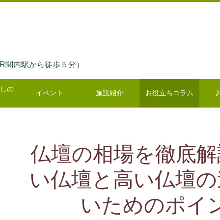
7（JR関内駅から徒歩５分）
しの
イベント
施設紹介
お役立ちコラム
仏壇の相場を徹底解
い仏壇と高い仏壇の
いためのポイ